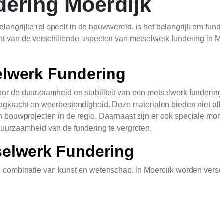
ering Moerdijk
elangrijke rol speelt in de bouwwereld, is het belangrijk om fu
zicht van de verschillende aspecten van metselwerk fundering in M
elwerk Fundering
oor de duurzaamheid en stabiliteit van een metselwerk fundering
racht en weerbestendigheid. Deze materialen bieden niet alleen 
van bouwprojecten in de regio. Daarnaast zijn er ook speciale mor
uurzaamheid van de fundering te vergroten.
selwerk Fundering
 combinatie van kunst en wetenschap. In Moerdijk worden versc
ect. De traditionele methode omvatten het graven van putten, 
rne technieken zoals het gebruik van geprefabriceerde betonel
st om de duurzaamheid en snelligheid van het bouwproces te 