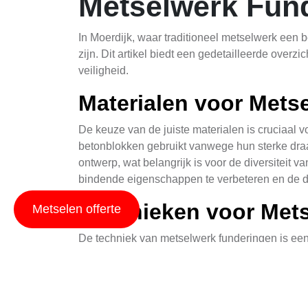
Metselwerk Fund
In Moerdijk, waar traditioneel metselwerk een b
zijn. Dit artikel biedt een gedetailleerde over
veiligheid.
Materialen voor Mets
De keuze van de juiste materialen is cruciaal v
betonblokken gebruikt vanwege hun sterke draagk
ontwerp, wat belangrijk is voor de diversiteit 
bindende eigenschappen te verbeteren en de d
Technieken voor Met
Metselen offerte
De techniek van metselwerk funderingen is een
de bodemomstandigheden en het soort bouwproj
en het opmetselen van de funderingswand. Mode
cementoplossingen kunnen ook worden toegepa