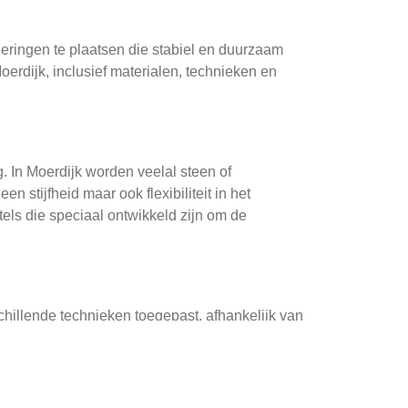
nderingen te plaatsen die stabiel en duurzaam
oerdijk, inclusief materialen, technieken en
. In Moerdijk worden veelal steen of
stijfheid maar ook flexibiliteit in het
tels die speciaal ontwikkeld zijn om de
hillende technieken toegepast, afhankelijk van
het plaatsen van draagende bokspruitstukken
ementen of het injecteren van verfijnde
verbeteren.